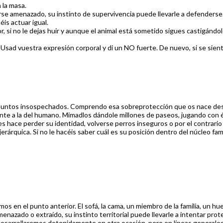
n la masa.
tirse amenazado, su instinto de supervivencia puede llevarle a defenderse
is actuar igual.
r, si no le dejas huir y aunque el animal está sometido sigues castigánd
: Usad vuestra expresión corporal y di un NO fuerte. De nuevo, si se si
 puntos insospechados. Comprendo esa sobreprotección que os nace des
te a la del humano. Mimadlos dándole millones de paseos, jugando con él
s les hace perder su identidad, volverse perros inseguros o por el contr
jerárquica. Si no le hacéis saber cuál es su posición dentro del núcleo fami
mos en el punto anterior. El sofá, la cama, un miembro de la familia, un 
enazado o extraído, su instinto territorial puede llevarle a intentar pr
desarrollaremos detenidamente en otra ocasión, pero en líneas generales, 