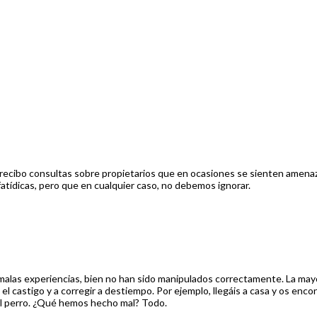
ecibo consultas sobre propietarios que en ocasiones se sienten amenaza
atídicas, pero que en cualquier caso, no debemos ignorar.
malas experiencias, bien no han sido manipulados correctamente. La mayo
 castigo y a corregir a destiempo. Por ejemplo, llegáis a casa y os enco
r al perro. ¿Qué hemos hecho mal? Todo.