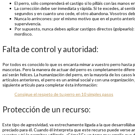
El perro, sólo comprenderá el castigo si lo pilláis con las manos e
La corrección debe ser inmediata y rápida. Si te excedes, al sen
segundos y en cuanto uno cede, el otro abandona. Vosotros debé
Nunca lo arrincones: por el mismo motivo que en el punto anterio
supervivencia.
Por supuesto, nunca debes aplicar castigos directos (golpearlo)
mordisco.
Falta de control y autoridad:
Por todos es conocido lo que os encanta mimar a vuestro perro hasta
mascotas. Pero la manera de actuar del perro es completamente diferen
así serán felices. La humanización del perro, en la mayoría de los caso
artículos anteriores, el perro es un animal social y con una organización 
siguiente artículo para completar ésta información:
Consigue el respeto de tu perro en 10 simples pasos
Protección de un recurso:
Este tipo de agresividad, va estrechamente ligada a la que desarrollába
preciado para él. Cuando él interpreta que este recurso puede verse am
vuestro y tú le permites utilizarlo. ¿Cómo? Es un tema muy amplio que 