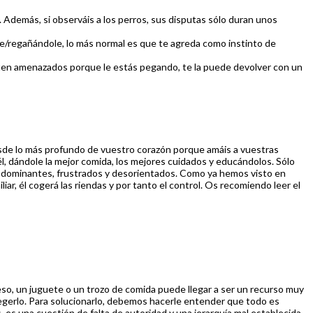
. Además, si observáis a los perros, sus disputas sólo duran unos
ole/regañándole, lo más normal es que te agreda como instinto de
enten amenazados porque le estás pegando, te la puede devolver con un
de lo más profundo de vuestro corazón porque amáis a vuestras
, dándole la mejor comida, los mejores cuidados y educándolos. Sólo
ario dominantes, frustrados y desorientados. Como ya hemos visto en
liar, él cogerá las riendas y por tanto el control. Os recomiendo leer el
hueso, un juguete o un trozo de comida puede llegar a ser un recurso muy
otegerlo. Para solucionarlo, debemos hacerle entender que todo es
es una cuestión de falta de autoridad y una jerarquía mal establecida.