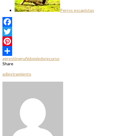
Perros escapistas
Facebook
Twitter
Pinterest
agresión
gruñido
miedo
recurso
Compartir
Share
adiestramiento