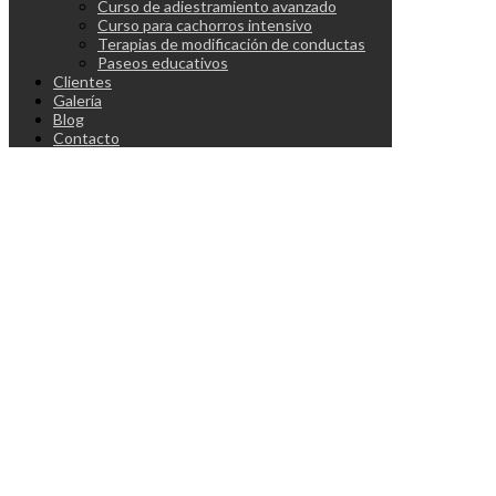
Curso de adiestramiento avanzado
Curso para cachorros intensivo
Terapias de modificación de conductas
Paseos educativos
Clientes
Galería
Blog
Contacto