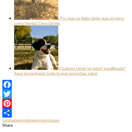
¿Por qué no debo dejar que mi perro
coma hierba? Descúbrelo
¿Quieres tener un perro equilibrado?
Aquí encontrarás todo lo que necesitas saber
Facebook
Twitter
Pinterest
canina
depresión
perro
sintomas
Compartir
Share