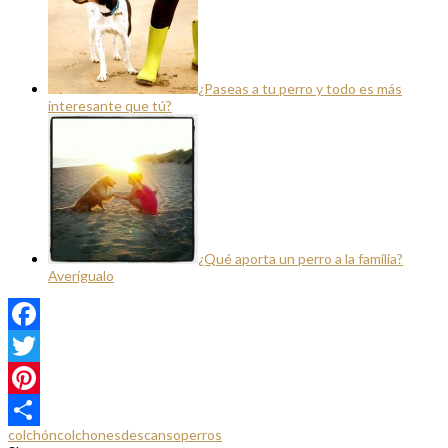
¿Paseas a tu perro y todo es más
interesante que tú?
¿Qué aporta un perro a la familia?
Averígualo
Facebook
Twitter
Pinterest
colchón
colchones
descanso
perros
Compartir