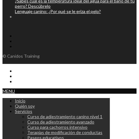
¿Sabes cuál es la temperatura ideal del agua para el baño de tu
perro? Descúbrelo
Lenguaje canino: ¿Por qué se le eriza el pelo?
© Canidos Training
MENU
Inicio
Quién soy
Servicios
Curso de adiestramiento canino nivel 1
Curso de adiestramiento avanzado
Curso para cachorros intensivo
Terapias de modificación de conductas
Paseos educativos