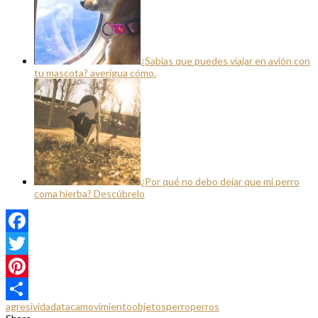
¿Sabías que puedes viajar en avión con
tu mascota? averigua cómo.
¿Por qué no debo dejar que mi perro
coma hierba? Descúbrelo
Facebook
Twitter
Pinterest
agresividad
ataca
movimiento
objetos
perro
perros
Compartir