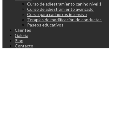
Curso de adiestramiento canino nivel 1
Curso de adiestramiento avanzado
Curso para cachorros intensivo
Terapias de modificación de conductas
Paseos educativos
Clientes
Galería
Blog
Contacto