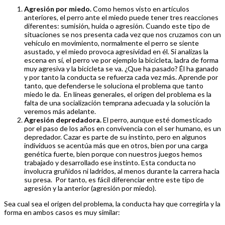
Agresión por miedo.
Como hemos visto en artículos
anteriores, el perro ante el miedo puede tener tres reacciones
diferentes: sumisión, huida o agresión. Cuando este tipo de
situaciones se nos presenta cada vez que nos cruzamos con un
vehículo en movimiento, normalmente el perro se siente
asustado, y el miedo provoca agresividad en él. Si analizas la
escena en sí, el perro ve por ejemplo la bicicleta, ladra de forma
muy agresiva y la bicicleta se va. ¿Que ha pasado? Él ha ganado
y por tanto la conducta se refuerza cada vez más. Aprende por
tanto, que defenderse le soluciona el problema que tanto
miedo le da. En líneas generales, el origen del problema es la
falta de una socialización temprana adecuada y la solución la
veremos más adelante.
Agresión depredadora.
El perro, aunque esté domesticado
por el paso de los años en convivencia con el ser humano, es un
depredador. Cazar es parte de su instinto, pero en algunos
individuos se acentúa más que en otros, bien por una carga
genética fuerte, bien porque con nuestros juegos hemos
trabajado y desarrollado ese instinto. Esta conducta no
involucra gruñidos ni ladridos, al menos durante la carrera hacia
su presa. Por tanto, es fácil diferenciar entre este tipo de
agresión y la anterior (agresión por miedo).
Sea cual sea el origen del problema, la conducta hay que corregirla y la
forma en ambos casos es muy similar: