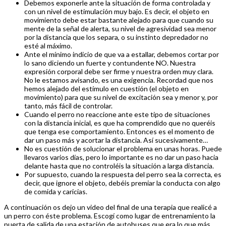
Debemos exponerle ante la situación de forma controlada y
con un nivel de estimulación muy bajo. Es decir, el objeto en
movimiento debe estar bastante alejado para que cuando su
mente de la señal de alerta, su nivel de agresividad sea menor
por la distancia que los separa, o su instinto depredador no
esté al máximo.
Ante el mínimo indicio de que va a estallar, debemos cortar por
lo sano diciendo un fuerte y contundente NO. Nuestra
expresión corporal debe ser firme y nuestra orden muy clara.
No le estamos avisando, es una exigencia. Recordad que nos
hemos alejado del estímulo en cuestión (el objeto en
movimiento) para que su nivel de excitación sea y menor y, por
tanto, más fácil de controlar.
Cuando el perro no reaccione ante este tipo de situaciones
con la distancia inicial, es que ha comprendido que no queréis
que tenga ese comportamiento. Entonces es el momento de
dar un paso más y acortar la distancia. Así sucesivamente…
No es cuestión de solucionar el problema en unas horas. Puede
llevaros varios días, pero lo importante es no dar un paso hacia
delante hasta que no controléis la situación a larga distancia.
Por supuesto, cuando la respuesta del perro sea la correcta, es
decir, que ignore el objeto, debéis premiar la conducta con algo
de comida y caricias.
A continuación os dejo un video del final de una terapia que realicé a
un perro con éste problema. Escogí como lugar de entrenamiento la
puerta de salida de una estación de autobuses que era lo que más